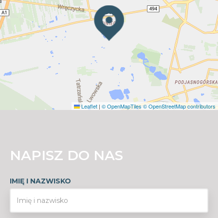
Leaflet
|
© OpenMapTiles
© OpenStreetMap contributors
NAPISZ DO NAS
IMIĘ I NAZWISKO