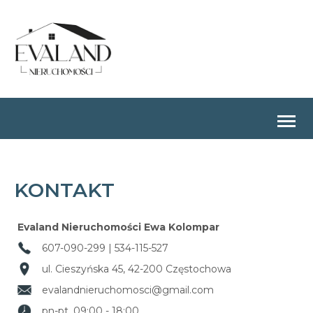
Togg
navig
KONTAKT
Evaland Nieruchomości Ewa Kolompar
607-090-299 | 534-115-527
ul. Cieszyńska 45, 42-200 Częstochowa
evalandnieruchomosci@gmail.com
pn-pt. 09:00 - 18:00