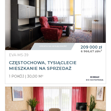
OFERTA NA WYŁĄCZNOŚĆ
209 000
zł
2
6 966,67 zł/m
EVA-MS-39
CZĘSTOCHOWA, TYSIĄCLECIE
MIESZKANIE NA SPRZEDAŻ
1 POKÓJ
30,00 M²
DODAJ
DO NOTATNIKA