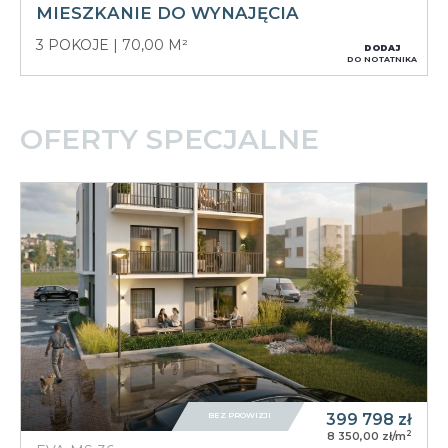
MIESZKANIE DO WYNAJĘCIA
3 POKOJE
70,00 M²
DODAJ
DO NOTATNIKA
OFERTY SPECJALNE
BEZ PROWIZJI
399 798
zł
2
8 350,00 zł/m