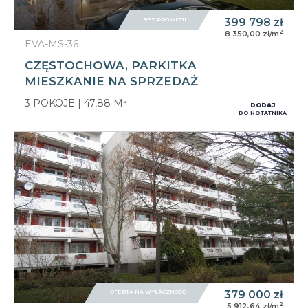
BEZ PROWIZJI
399 798
zł
2
8 350,00 zł/m
EVA-MS-36
CZĘSTOCHOWA, PARKITKA
MIESZKANIE NA SPRZEDAŻ
3 POKOJE
47,88 M²
DODAJ
DO NOTATNIKA
OFERTA NA WYŁĄCZNOŚĆ
379 000
zł
2
5 912,64 zł/m