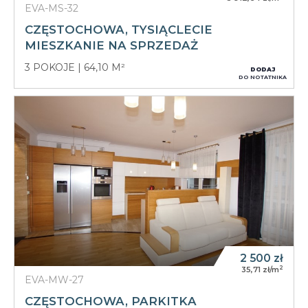
EVA-MS-32
CZĘSTOCHOWA, TYSIĄCLECIE
MIESZKANIE NA SPRZEDAŻ
3 POKOJE
64,10 M²
DODAJ
DO NOTATNIKA
2 500
zł
2
35,71 zł/m
EVA-MW-27
CZĘSTOCHOWA, PARKITKA