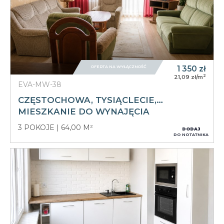
OFERTA NA WYŁĄCZNOŚĆ
1 350
zł
2
21,09 zł/m
EVA-MW-38
CZĘSTOCHOWA, TYSIĄCLECIE,…
MIESZKANIE DO WYNAJĘCIA
3 POKOJE
64,00 M²
DODAJ
DO NOTATNIKA