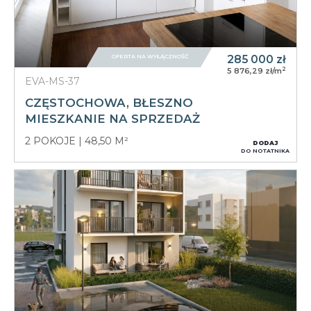
OFERTA NA WYŁĄCZNOŚĆ
285 000
zł
2
5 876,29 zł/m
EVA-MS-37
CZĘSTOCHOWA, BŁESZNO
MIESZKANIE NA SPRZEDAŻ
2 POKOJE
48,50 M²
DODAJ
DO NOTATNIKA