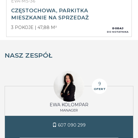
EVA-MS-36
CZĘSTOCHOWA, PARKITKA
MIESZKANIE NA SPRZEDAŻ
3 POKOJE
47,88 M²
DODAJ
DO NOTATNIKA
NASZ ZESPÓŁ
9
OFERT
EWA KOLOMPAR
MANAGER
607 090 299